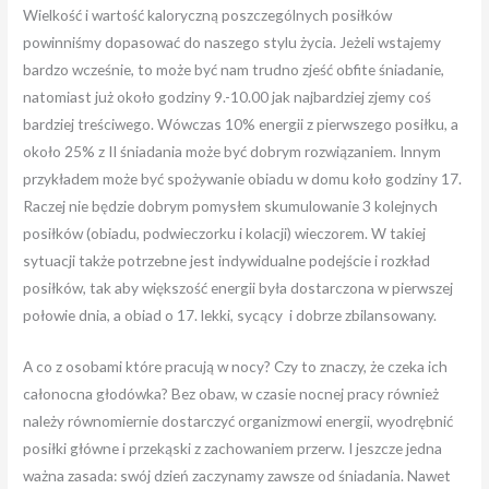
Wielkość i wartość kaloryczną poszczególnych posiłków
powinniśmy dopasować do naszego stylu życia. Jeżeli wstajemy
bardzo wcześnie, to może być nam trudno zjeść obfite śniadanie,
natomiast już około godziny 9.-10.00 jak najbardziej zjemy coś
bardziej treściwego. Wówczas 10% energii z pierwszego posiłku, a
około 25% z II śniadania może być dobrym rozwiązaniem. Innym
przykładem może być spożywanie obiadu w domu koło godziny 17.
Raczej nie będzie dobrym pomysłem skumulowanie 3 kolejnych
posiłków (obiadu, podwieczorku i kolacji) wieczorem. W takiej
sytuacji także potrzebne jest indywidualne podejście i rozkład
posiłków, tak aby większość energii była dostarczona w pierwszej
połowie dnia, a obiad o 17. lekki, sycący i dobrze zbilansowany.
A co z osobami które pracują w nocy? Czy to znaczy, że czeka ich
całonocna głodówka? Bez obaw, w czasie nocnej pracy również
należy równomiernie dostarczyć organizmowi energii, wyodrębnić
posiłki główne i przekąski z zachowaniem przerw. I jeszcze jedna
ważna zasada: swój dzień zaczynamy zawsze od śniadania. Nawet