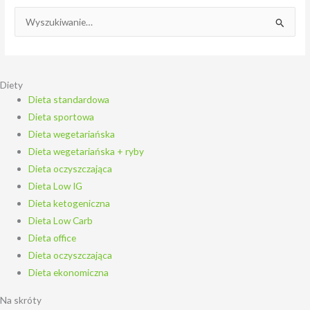
S
z
u
k
Diety
Dieta standardowa
a
Dieta sportowa
j
Dieta wegetariańska
d
Dieta wegetariańska + ryby
l
Dieta oczyszczająca
a
Dieta Low IG
:
Dieta ketogeniczna
Dieta Low Carb
Dieta office
Dieta oczyszczająca
Dieta ekonomiczna
Na skróty