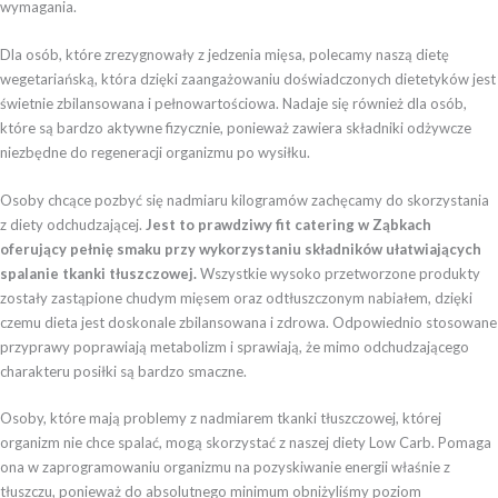
wymagania.
Dla osób, które zrezygnowały z jedzenia mięsa, polecamy naszą dietę
wegetariańską, która dzięki zaangażowaniu doświadczonych dietetyków jest
świetnie zbilansowana i pełnowartościowa. Nadaje się również dla osób,
które są bardzo aktywne fizycznie, ponieważ zawiera składniki odżywcze
niezbędne do regeneracji organizmu po wysiłku.
Osoby chcące pozbyć się nadmiaru kilogramów zachęcamy do skorzystania
z diety odchudzającej.
Jest to prawdziwy fit catering w Ząbkach
oferujący pełnię smaku przy wykorzystaniu składników ułatwiających
spalanie tkanki tłuszczowej.
Wszystkie wysoko przetworzone produkty
zostały zastąpione chudym mięsem oraz odtłuszczonym nabiałem, dzięki
czemu dieta jest doskonale zbilansowana i zdrowa. Odpowiednio stosowane
przyprawy poprawiają metabolizm i sprawiają, że mimo odchudzającego
charakteru posiłki są bardzo smaczne.
Osoby, które mają problemy z nadmiarem tkanki tłuszczowej, której
organizm nie chce spalać, mogą skorzystać z naszej diety Low Carb. Pomaga
ona w zaprogramowaniu organizmu na pozyskiwanie energii właśnie z
tłuszczu, ponieważ do absolutnego minimum obniżyliśmy poziom