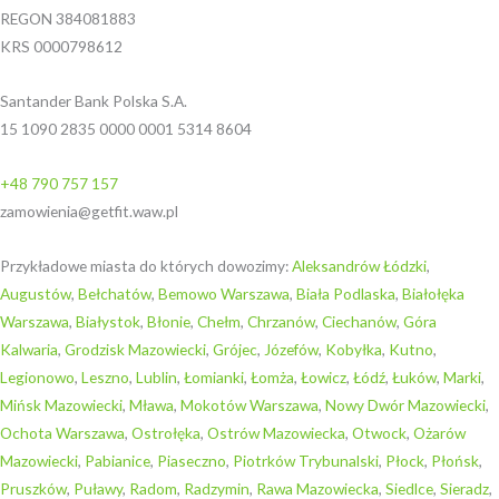
REGON 384081883
KRS 0000798612
Santander Bank Polska S.A.
15 1090 2835 0000 0001 5314 8604
+48 790 757 157
zamowienia@getfit.waw.pl
Przykładowe miasta do których dowozimy:
Aleksandrów Łódzki
,
Augustów
,
Bełchatów
,
Bemowo Warszawa
,
Biała Podlaska
,
Białołęka
Warszawa
,
Białystok
,
Błonie
,
Chełm
,
Chrzanów
,
Ciechanów
,
Góra
Kalwaria
,
Grodzisk Mazowiecki
,
Grójec
,
Józefów
,
Kobyłka
,
Kutno
,
Legionowo
,
Leszno
,
Lublin
,
Łomianki
,
Łomża
,
Łowicz
,
Łódź
,
Łuków
,
Marki
,
Mińsk Mazowiecki
,
Mława
,
Mokotów Warszawa
,
Nowy Dwór Mazowiecki
,
Ochota Warszawa
,
Ostrołęka
,
Ostrów Mazowiecka
,
Otwock
,
Ożarów
Mazowiecki
,
Pabianice
,
Piaseczno
,
Piotrków Trybunalski
,
Płock
,
Płońsk
,
Pruszków
,
Puławy
,
Radom
,
Radzymin
,
Rawa Mazowiecka
,
Siedlce
,
Sieradz
,