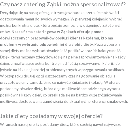
Czy nasz catering Ząbki można spersonalizować?
Decydując się na naszą ofertę, otrzymujesz bardzo szerokie możliwości
dostosowania menu do swoich wymagań. W pierwszej kolejności wybrać
można konkretną dietę, która będzie pomocna w osiągnięciu założonych
celów.
Nasza firma cateringowa w Ząbkach oferuje pomoc
doświadczonych pracowników obsługi klienta każdemu, kto ma
problemy w wybraniu odpowiedniej dla siebie diety.
Poza wyborem
samej diety można wybrać również ilość posiłków oraz ich kaloryczność.
Dzięki temu możemy zdecydować się na pełne zaprowiantowanie na każdy
dzień, umożliwiające pełną kontrolę nad ilością spożywanych kalorii, lub
jedynie na kilka najbardziej problematycznych w przygotowaniu posiłkach.
W przypadku drugiej opcji oszczędzamy czas na gotowanie obiadu, a
przygotowujemy samodzielnie co najwyżej śniadanie i kolację. W ofercie
posiadamy również dietę, która daje możliwość samodzielnego wyboru
posiłków na każdy dzień, co przekłada się na bardzo duże zróżnicowanie i
możliwość dostosowania zamówienia do aktualnych preferencji smakowych.
Jakie diety posiadamy w swojej ofercie?
W ramach naszej oferty posiadamy diety, które spełnią nawet najwyższe