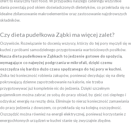
ofert to klasyczny fast-food. W przypadku naszego cateringu wszystkie
dania powstają pod okiem doświadczonych dietetyków, co przekłada się na
idealne zbilansowanie makroelementów oraz zastosowanie najzdrowszych
składników.
Czy dieta pudełkowa Ząbki ma więcej zalet?
Oczywiście. Rozwiązanie to docenią wszyscy, którzy do tej pory męczyli się w
kuchni z próbami samodzielnego przygotowania wartościowych posiłków.
Nasza dieta pudełkowa w Ząbkach to jedzenie gotowe do spożycia,
wymagające co najwyżej podgrzania w mikrofali, dzięki czemu
oszczędza się bardzo dużo czasu spędzanego do tej pory w kuchni.
Znika też konieczność robienia zakupów, ponieważ decydując się na dietę
pokrywającą dzienne zapotrzebowanie na kalorie, nie trzeba
przygotowywać już kompletnie nic do jedzenia. Dzięki szczelnym
pojemnikom można zabrać ze sobą do pracy obiad, by zjeść coś ciepłego i
odzyskać energię na resztę dnia. Eliminuje to nieraz konieczność zamawiania
do pracy jedzenia z dowozem, co przekłada się na kolejną oszczędność.
Oszczędzić można również na energii elektrycznej, ponieważ korzystanie z
energochłonnych urządzeń w kuchni stanie się zwyczajnie zbędne.