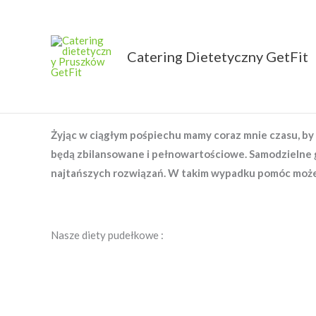
Przejdź
do
treści
Catering Dietetyczny GetFit
Catering dietetyczny
Żyjąc w ciągłym pośpiechu mamy coraz mnie czasu, by
będą zbilansowane i pełnowartościowe. Samodzielne g
najtańszych rozwiązań. W takim wypadku pomóc może 
Nasze diety pudełkowe :