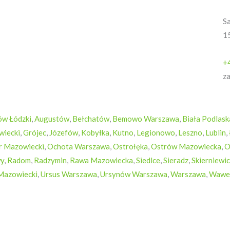
Sa
1
+
z
ów Łódzki
,
Augustów
,
Bełchatów
,
Bemowo Warszawa
,
Biała Podlask
wiecki
,
Grójec
,
Józefów
,
Kobyłka
,
Kutno
,
Legionowo
,
Leszno
,
Lublin
,
 Mazowiecki
,
Ochota Warszawa
,
Ostrołęka
,
Ostrów Mazowiecka
,
O
y
,
Radom
,
Radzymin
,
Rawa Mazowiecka
,
Siedlce
,
Sieradz
,
Skierniewi
Mazowiecki
,
Ursus Warszawa
,
Ursynów Warszawa
,
Warszawa
,
Wawe