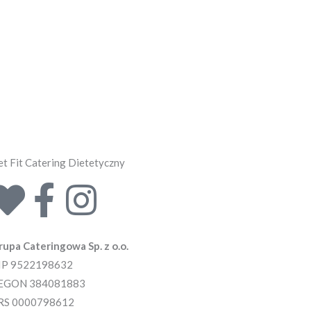
t Fit Catering Dietetyczny
H
F
I
e
a
n
rupa Cateringowa Sp. z o.o.
a
c
s
IP 9522198632
EGON 384081883
r
e
t
RS 0000798612