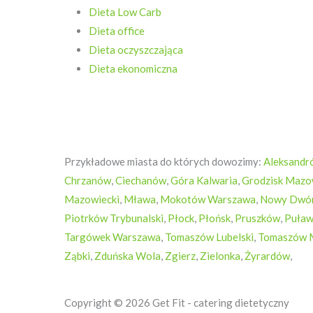
Dieta Low Carb
Dieta office
Dieta oczyszczająca
Dieta ekonomiczna
Przykładowe miasta do których dowozimy:
Aleksandr
Chrzanów
,
Ciechanów
,
Góra Kalwaria
,
Grodzisk Mazo
Mazowiecki
,
Mława
,
Mokotów Warszawa
,
Nowy Dwór
Piotrków Trybunalski
,
Płock
,
Płońsk
,
Pruszków
,
Puław
Targówek Warszawa
,
Tomaszów Lubelski
,
Tomaszów 
Ząbki
,
Zduńska Wola
,
Zgierz
,
Zielonka
,
Żyrardów
,
Copyright © 2026 Get Fit - catering dietetyczny