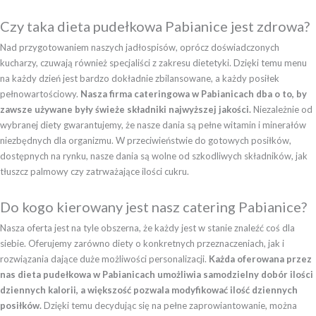
Czy taka dieta pudełkowa Pabianice jest zdrowa?
Nad przygotowaniem naszych jadłospisów, oprócz doświadczonych
kucharzy, czuwają również specjaliści z zakresu dietetyki. Dzięki temu menu
na każdy dzień jest bardzo dokładnie zbilansowane, a każdy posiłek
pełnowartościowy.
Nasza firma cateringowa w Pabianicach dba o to, by
zawsze używane były świeże składniki najwyższej jakości.
Niezależnie od
wybranej diety gwarantujemy, że nasze dania są pełne witamin i minerałów
niezbędnych dla organizmu. W przeciwieństwie do gotowych posiłków,
dostępnych na rynku, nasze dania są wolne od szkodliwych składników, jak
tłuszcz palmowy czy zatrważające ilości cukru.
Do kogo kierowany jest nasz catering Pabianice?
Nasza oferta jest na tyle obszerna, że każdy jest w stanie znaleźć coś dla
siebie. Oferujemy zarówno diety o konkretnych przeznaczeniach, jak i
rozwiązania dające duże możliwości personalizacji.
Każda oferowana przez
nas dieta pudełkowa w Pabianicach umożliwia samodzielny dobór ilości
dziennych kalorii, a większość pozwala modyfikować ilość dziennych
posiłków.
Dzięki temu decydując się na pełne zaprowiantowanie, można