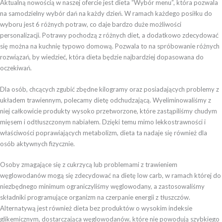
Aktualną nowością w naszej ofercie jest dieta “Wybór menu”, która pozwala
na samodzielny wybór dań na każdy dzień. W ramach każdego posiłku do
wyboru jest 6 różnych potraw, co daje bardzo duże możliwości
personalizacji. Potrawy pochodzą z różnych diet, a dodatkowo zdecydować
się można na kuchnię typowo domową. Pozwala to na spróbowanie różnych
rozwiązań, by wiedzieć, która dieta będzie najbardziej dopasowana do
oczekiwań.
Dla osób, chcących zgubić zbędne kilogramy oraz posiadających problemy z
układem trawiennym, polecamy dietę odchudzającą. Wyeliminowaliśmy z
niej całkowicie produkty wysoko przetworzone, które zastąpiliśmy chudym
mięsem i odtłuszczonym nabiałem. Dzięki temu mimo lekkostrawności i
właściwości poprawiających metabolizm, dieta ta nadaje się również dla
osób aktywnych fizycznie.
Osoby zmagające się z cukrzycą lub problemami z trawieniem
węglowodanów mogą się zdecydować na dietę low carb, w ramach której do
niezbędnego minimum ograniczyliśmy węglowodany, a zastosowaliśmy
składniki programujące organizm na czerpanie energii z tłuszczów.
Alternatywą jest również dieta bez produktów o wysokim indeksie
glikemicznym, dostarczająca węglowodanów, które nie powodują szybkiego