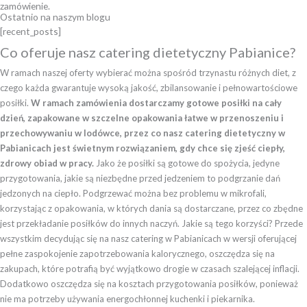
zamówienie.
Ostatnio na naszym blogu
[recent_posts]
Co oferuje nasz catering dietetyczny Pabianice?
W ramach naszej oferty wybierać można spośród trzynastu różnych diet, z
czego każda gwarantuje wysoką jakość, zbilansowanie i pełnowartościowe
posiłki.
W ramach zamówienia dostarczamy gotowe posiłki na cały
dzień, zapakowane w szczelne opakowania łatwe w przenoszeniu i
przechowywaniu w lodówce, przez co nasz catering dietetyczny w
Pabianicach jest świetnym rozwiązaniem, gdy chce się zjeść ciepły,
zdrowy obiad w pracy.
Jako że posiłki są gotowe do spożycia, jedyne
przygotowania, jakie są niezbędne przed jedzeniem to podgrzanie dań
jedzonych na ciepło. Podgrzewać można bez problemu w mikrofali,
korzystając z opakowania, w których dania są dostarczane, przez co zbędne
jest przekładanie posiłków do innych naczyń. Jakie są tego korzyści? Przede
wszystkim decydując się na nasz catering w Pabianicach w wersji oferującej
pełne zaspokojenie zapotrzebowania kalorycznego, oszczędza się na
zakupach, które potrafią być wyjątkowo drogie w czasach szalejącej inflacji.
Dodatkowo oszczędza się na kosztach przygotowania posiłków, ponieważ
nie ma potrzeby używania energochłonnej kuchenki i piekarnika.