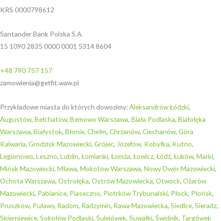
KRS 0000798612
Santander Bank Polska S.A.
15 1090 2835 0000 0001 5314 8604
+48 790 757 157
zamowienia@getfit.waw.pl
Przykładowe miasta do których dowozimy:
Aleksandrów Łódzki
,
Augustów
,
Bełchatów
,
Bemowo Warszawa
,
Biała Podlaska
,
Białołęka
Warszawa
,
Białystok
,
Błonie
,
Chełm
,
Chrzanów
,
Ciechanów
,
Góra
Kalwaria
,
Grodzisk Mazowiecki
,
Grójec
,
Józefów
,
Kobyłka
,
Kutno
,
Legionowo
,
Leszno
,
Lublin
,
Łomianki
,
Łomża
,
Łowicz
,
Łódź
,
Łuków
,
Marki
,
Mińsk Mazowiecki
,
Mława
,
Mokotów Warszawa
,
Nowy Dwór Mazowiecki
,
Ochota Warszawa
,
Ostrołęka
,
Ostrów Mazowiecka
,
Otwock
,
Ożarów
Mazowiecki
,
Pabianice
,
Piaseczno
,
Piotrków Trybunalski
,
Płock
,
Płońsk
,
Pruszków
,
Puławy
,
Radom
,
Radzymin
,
Rawa Mazowiecka
,
Siedlce
,
Sieradz
,
Skierniewice
,
Sokołów Podlaski
,
Sulejówek
,
Suwałki
,
Świdnik
,
Targówek