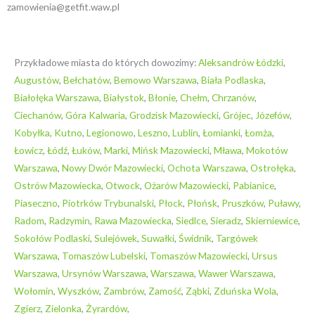
o
r
zamowienia@getfit.waw.pl
k
a
Przykładowe miasta do których dowozimy:
Aleksandrów Łódzki
,
-
m
Augustów
,
Bełchatów
,
Bemowo Warszawa
,
Biała Podlaska
,
Białołęka Warszawa
,
Białystok
,
Błonie
,
Chełm
,
Chrzanów
,
f
Ciechanów
,
Góra Kalwaria
,
Grodzisk Mazowiecki
,
Grójec
,
Józefów
,
Kobyłka
,
Kutno
,
Legionowo
,
Leszno
,
Lublin
,
Łomianki
,
Łomża
,
Łowicz
,
Łódź
,
Łuków
,
Marki
,
Mińsk Mazowiecki
,
Mława
,
Mokotów
Warszawa
,
Nowy Dwór Mazowiecki
,
Ochota Warszawa
,
Ostrołęka
,
Ostrów Mazowiecka
,
Otwock
,
Ożarów Mazowiecki
,
Pabianice
,
Piaseczno
,
Piotrków Trybunalski
,
Płock
,
Płońsk
,
Pruszków
,
Puławy
,
Radom
,
Radzymin
,
Rawa Mazowiecka
,
Siedlce
,
Sieradz
,
Skierniewice
,
Sokołów Podlaski
,
Sulejówek
,
Suwałki
,
Świdnik
,
Targówek
Warszawa
,
Tomaszów Lubelski
,
Tomaszów Mazowiecki
,
Ursus
Warszawa
,
Ursynów Warszawa
,
Warszawa
,
Wawer Warszawa
,
Wołomin
,
Wyszków
,
Zambrów
,
Zamość
,
Ząbki
,
Zduńska Wola
,
Zgierz
,
Zielonka
,
Żyrardów
,