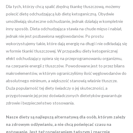
Dla tych, którzy chcą spalić zbędną tkankę tłuszczową, możemy
polecić dietę odchudzającą lub dietę ketogeniczną. Obydwie
umożliwiają skuteczne odchudzanie, jednak działają w kompletnie
inny sposób. Dieta odchudzająca stawia na chude mięso i nabiał,
jednak nie jest pozbawiona węglowodanów. Po prostu
wykorzystujemy takie, które dają energię na długi i nie odkładają się
w formie tkanki tłuszczowej. W przypadku diety ketogenicznej
efekt odchudzający opiera się na przeprogramowaniu organizmu,
na czerpanie energii z tłuszczów. Powodowane jest to przez bilans
makroelementów, w którym ograniczyliśmy ilość węglowodanów do
absolutnego minimum, a większość stanowią właśnie tłuszcze.
Duża popularność tej diety świadczy o jej skuteczności, a
przygotowanie jej przez doświadczonych dietetyków gwarantuje
zdrowie i bezpieczeństwo stosowania.
Nasze diety są najlepszą alternatywą dla osób, którym zależy
na zdrowym odżywianiu, a nie chcą poświęcać czasu na
gotowanie. Jest też rozwiązaniem tańszym i znacznie