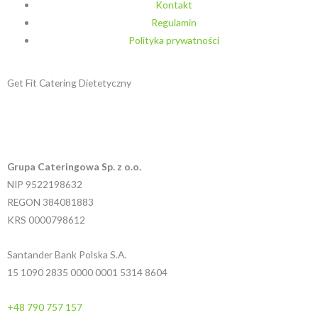
Kontakt
Regulamin
Polityka prywatności
Get Fit Catering Dietetyczny
H
F
I
e
a
n
Grupa Cateringowa Sp. z o.o.
a
c
s
NIP 9522198632
REGON 384081883
r
e
t
KRS 0000798612
t
b
a
Santander Bank Polska S.A.
15 1090 2835 0000 0001 5314 8604
o
g
+48 790 757 157