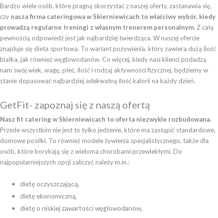
Bardzo wiele osób, które pragną skorzystać z naszej oferty, zastanawia się,
czy
nasza firma cateringowa w Skierniewicach to właściwy wybór, kiedy
prowadzą regularne treningi z własnym trenerem personalnym
. Z całą
pewnością odpowiedź jest jak najbardziej twierdząca. W naszej ofercie
znajduje się dieta sportowa. To wariant pożywienia, który zawiera dużą ilość
białka, jak również węglowodanów. Co więcej, kiedy nasi klienci podadzą
nam swój wiek, wagę, płeć, ilość i rodzaj aktywności fizycznej, będziemy w
stanie dopasować najbardziej adekwatną ilość kalorii na każdy dzień.
GetFit- zapoznaj się z naszą ofertą
Nasz fit catering w Skierniewicach to oferta niezwykle rozbudowana.
Przede wszystkim nie jest to tylko jedzenie, które ma zastąpić standardowe,
domowe posiłki. To również modele żywienia specjalistycznego, także dla
osób, które borykają się z wieloma chorobami przewlekłymi. Do
najpopularniejszych opcji zaliczyć należy m.in.:
dietę oczyszczającą,
dietę ekonomiczną,
dietę o niskiej zawartości węglowodanów,