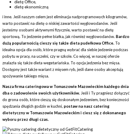
dietę Office,
dietę ekonomiczną
i inne. Jeśli naszym celem jest eliminacja nadprogramowych kilogramów,
warto postawić na dietę o niskiej zawartości węglowodanów. Jeśli
jesteśmy osobami aktywnymi fizycznie, warto postawić na dietę
sportową. To jedzenie pełne białka, jak również węglowodanów.
Bardzo
dużą popularnością cieszy się także dieta pudełkowa Office.
To
idealna opcja dla osób, które pragną wybrać dla siebie jedzenie podczas
pobytu w pracy, na uczelni, czy w szkole. Co więcej, w naszej ofercie
znalazła się także dieta wegetariańska. To opcja jedzenia bez mięsa.
Dostępny jest także wariant z mięsem ryb, jeśli dane osoby akceptują
spożywanie takiego mięsa.
Nasza firma cateringowa w Tomaszowie Mazowieckim każdego dnia
dba o zadowolenie swoich użytkowników.
Jeśli i Ty pragniesz dołączyć
do grona osób, które cieszą się doskonałym jedzeniem, bez konieczności
spędzania długich godzin w kuchni,
postaw na nasz catering
dietetyczny w Tomaszowie Mazowieckim i ciesz się z dokonanego
wyboru przez długi czas.