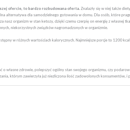
szej ofercie, to bardzo rozbudowana oferta.
Znalazły się w niej także die
lna alternatywa dla samodzielnego gotowania w domu. Dla osób, które pragną 
asz organizm w stan ketozy, dzięki czemu czerpię on energię z własnej tkank
i innych, niekorzystnych związków nagromadzonych w organizmie.
t dostępny w różnych wartościach kalorycznych. Najmniejsze porcje to 1200 kc
dbać o własne zdrowie, polepszyć ogólny stan swojego organizmu, czy podaro
nia, którym zawierzyła już niezliczona ilość zadowolonych konsumentów, i po