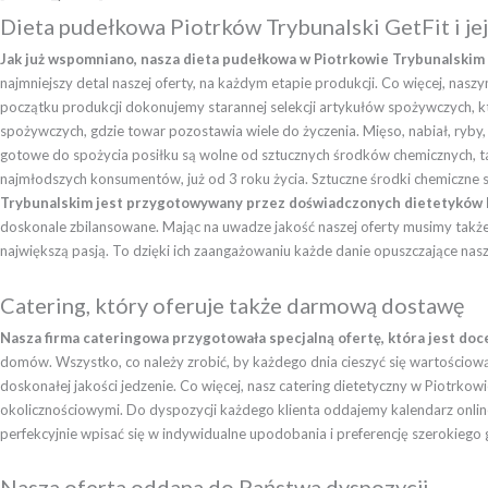
Dieta pudełkowa Piotrków Trybunalski GetFit i je
Jak już wspomniano, nasza dieta pudełkowa w Piotrkowie Trybunalskim 
najmniejszy detal naszej oferty, na każdym etapie produkcji. Co więcej, n
początku produkcji dokonujemy starannej selekcji artykułów spożywczych,
spożywczych, gdzie towar pozostawia wiele do życzenia. Mięso, nabiał, ryb
gotowe do spożycia posiłku są wolne od sztucznych środków chemicznych, ta
najmłodszych konsumentów, już od 3 roku życia. Sztuczne środki chemiczne 
Trybunalskim jest przygotowywany przez doświadczonych dietetyków k
doskonale zbilansowane. Mając na uwadze jakość naszej oferty musimy także z
największą pasją. To dzięki ich zaangażowaniu każde danie opuszczające nasz
Catering, który oferuje także darmową dostawę
Nasza firma cateringowa przygotowała specjalną ofertę, która jest doce
domów. Wszystko, co należy zrobić, by każdego dnia cieszyć się wartościową
doskonałej jakości jedzenie. Co więcej, nasz catering dietetyczny w Piotr
okolicznościowymi. Do dyspozycji każdego klienta oddajemy kalendarz online
perfekcyjnie wpisać się w indywidualne upodobania i preferencję szerokiego 
Nasza oferta oddana do Państwa dyspozycji