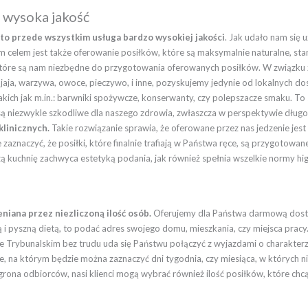
j wysoka jakość
to przede wszystkim usługa bardzo wysokiej jakości
. Jak udało nam się
aszym celem jest także oferowanie posiłków, które są maksymalnie naturalne
 które są nam niezbędne do przygotowania oferowanych posiłków. W związku
y, jaja, warzywa, owoce, pieczywo, i inne, pozyskujemy jedynie od lokalnyc
kich jak m.in.: barwniki spożywcze, konserwanty, czy polepszacze smaku. T
są niezwykle szkodliwe dla naszego zdrowia, zwłaszcza w perspektywie dług
linicznych.
Takie rozwiązanie sprawia, że oferowane przez nas jedzenie jes
aznaczyć, że posiłki, które finalnie trafiają w Państwa ręce, są przygotowa
ą kuchnię zachwyca estetyką podania, jak również spełnia wszelkie normy higi
niana przez niezliczoną ilość osób.
Oferujemy dla Państwa darmową dost
 i pyszną dietą, to podać adres swojego domu, mieszkania, czy miejsca pracy
kowie Trybunalskim bez trudu uda się Państwu połączyć z wyjazdami o charak
, na którym będzie można zaznaczyć dni tygodnia, czy miesiąca, w których ni
grona odbiorców, nasi klienci mogą wybrać również ilość posiłków, które chc