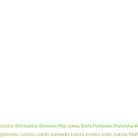
gustów
,
Bełchatów
,
Bemowo Warszawa
,
Biała Podlaska
,
Białołęka 
egionowo
,
Leszno
,
Lublin
,
Łomianki
,
Łomża
,
Łowicz
,
Łódź
,
Łuków
,
Mar