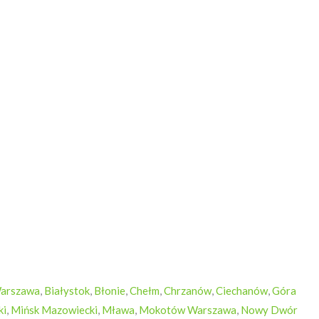
Warszawa
,
Białystok
,
Błonie
,
Chełm
,
Chrzanów
,
Ciechanów
,
Góra
ki
,
Mińsk Mazowiecki
,
Mława
,
Mokotów Warszawa
,
Nowy Dwór