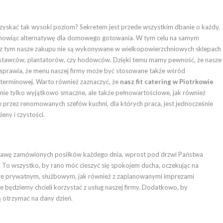
 uzyskać tak wysoki poziom? Sekretem jest przede wszystkim dbanie o każdy,
, stanowiąc alternatywę dla domowego gotowania. W tym celu na samym
 z tym nasze zakupu nie są wykonywane w wielkopowierzchniowych sklepach
h dostawców, plantatorów, czy hodowców. Dzięki temu mamy pewność, że nasze
o sprawia, że menu naszej firmy może być stosowane także wśród
oterminowej. Warto również zaznaczyć, że
nasz fit catering w Piotrkowie
t nie tylko wyjątkowo smaczne, ale także pełnowartościowe, jak również
ne przez renomowanych szefów kuchni, dla których praca, jest jednocześnie
eny i czystości.
awę zamówionych posiłków każdego dnia, wprost pod drzwi Państwa
. To wszystko, by rano móc cieszyć się spokojem ducha, oczekując na
terze prywatnym, służbowym, jak również z zaplanowanymi imprezami
e będziemy chcieli korzystać z usług naszej firmy. Dodatkowo, by
ą otrzymać na dany dzień.