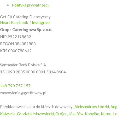
Polityka prywatności
Get Fit Catering Dietetyczny
Heart
Facebook-f
Instagram
Grupa Cateringowa Sp. z o.o.
NIP 9522198632
REGON 384081883
KRS 0000798612
Santander Bank Polska S.A.
15 1090 2835 0000 0001 5314 8604
+48 790 757 157
zamowienia@getfit.waw.pl
Przykładowe miasta do których dowozimy:
Aleksandrów Łódzki
,
Au
Kalwaria
,
Grodzisk Mazowiecki
,
Grójec
,
Józefów
,
Kobyłka
,
Kutno
,
L