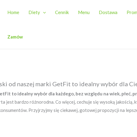
Home
Diety
Cennik
Menu
Dostawa
Prom
Zamów
ki od naszej marki GetFit to idealny wybór dla Ci
tFit to idealny wybór dla każdego, bez względu na wiek, płeć, p
rta jest bardzo różnorodna. Co więcej, cechuje się wysoką jakością, k
nsumentów. Przyjrzyjmy się ciekawej, gotowej propozycji na lepsze 