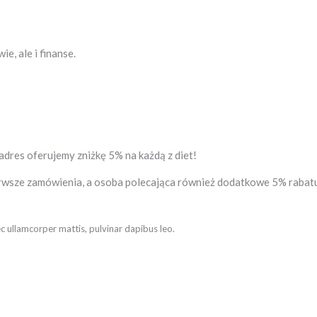
e, ale i finanse.
dres oferujemy zniżkę 5% na każdą z diet!
rwsze zamówienia, a osoba polecająca również dodatkowe 5% rabatu
nec ullamcorper mattis, pulvinar dapibus leo.