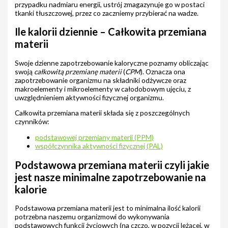
przypadku nadmiaru energii, ustrój zmagazynuje go w postaci
tkanki tłuszczowej, przez co zaczniemy przybierać na wadze.
Ile kalorii dziennie – Całkowita przemiana
materii
Swoje dzienne zapotrzebowanie kaloryczne poznamy obliczając
swoją
całkowitą przemianę materii
(
CPM
). Oznacza ona
zapotrzebowanie organizmu na składniki odżywcze oraz
makroelementy i mikroelementy w całodobowym ujęciu, z
uwzględnieniem aktywności fizycznej organizmu.
Całkowita przemiana materii składa się z poszczególnych
czynników:
podstawowej przemiany materii (PPM)
współczynnika aktywności fizycznej (PAL)
Podstawowa przemiana materii czyli jakie
jest nasze minimalne zapotrzebowanie na
kalorie
Podstawowa przemiana materii jest to minimalna ilość kalorii
potrzebna naszemu organizmowi do wykonywania
podstawowych funkcji życiowych (na czczo, w pozycji leżącej, w