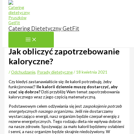
Przejdź do treści
Catering Dietetyczny GetFit
Jak obliczyć zapotrzebowanie
kaloryczne?
/
Odchudzanie
,
Porady dietetyczne
/
18 kwietnia 2021
Czy kiedyś zastanawialiście się: ile kalorii potrzebuję, żeby
funkcjonować?
Ile kalorii dziennie muszę dostarczyć, aby
czuć się dobrze?
Dziś przybliżę Wam temat zapotrzebowania
kalorycznego wraz z jego częścią matematyczną.
Podstawowym celem odżywiania się jest
zaspokojenie potrzeb
energetycznych naszego organizmu
. Jeśli nie dostarczamy
wystarczająco energii, nasz organizm będzie czerpał energię z
rezerw energetycznych. Tego rodzaju dieta nie wpływa dobrze
na nasze zdrowie. Spożywając za mało kalorii będziemy osłabieni
i senni, a nasz organizm będzie skrajnie niedożywiony. W