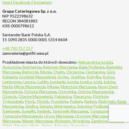
Heart
Facebook-f
Instagram
Grupa Cateringowa Sp. z o.o.
NIP 9522198632
REGON 384081883
KRS 0000798612
Santander Bank Polska S.A.
15 1090 2835 0000 0001 5314 8604
+48 790 757 157
zamowienia@getfit.waw.pl
Przykładowe miasta do których dowozimy:
Aleksandrów Łódzki
,
Augustów
,
Bełchatów
,
Bemowo Warszawa
,
Biała Podlaska
,
Białołęka
Warszawa
,
Białystok
,
Błonie
,
Chełm
,
Chrzanów
,
Ciechanów
,
Góra
Kalwaria
,
Grodzisk Mazowiecki
,
Grójec
,
Józefów
,
Kobyłka
,
Kutno
,
Legionowo
,
Leszno
,
Lublin
,
Łomianki
,
Łomża
,
Łowicz
,
Łódź
,
Łuków
,
Marki
,
Mińsk Mazowiecki
,
Mława
,
Mokotów Warszawa
,
Nowy Dwór
Mazowiecki
,
Ochota Warszawa
,
Ostrołęka
,
Ostrów Mazowiecka
,
Otwock
,
Ożarów Mazowiecki
,
Pabianice
,
Piaseczno
,
Piotrków
Trybunalski
,
Płock
,
Płońsk
,
Pruszków
,
Puławy
,
Radom
,
Radzymin
,
Rawa
Mazowiecka
,
Siedlce
,
Sieradz
,
Skierniewice
,
Sokołów Podlaski
,
Sulejówek
,
Suwałki
,
Świdnik
,
Targówek Warszawa
,
Tomaszów Lubelski
,
Tomaszów Mazowiecki
,
Ursus Warszawa
,
Ursynów Warszawa
,
Warszawa
,
Wawer Warszawa
,
Wołomin
,
Wyszków
,
Zambrów
,
Zamość
,
Ząbki
,
Zduńska Wola
,
Zgierz
,
Zielonka
,
Żyrardów
,