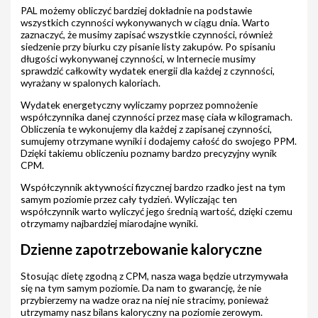
PAL możemy obliczyć bardziej dokładnie na podstawie
wszystkich czynności wykonywanych w ciągu dnia. Warto
zaznaczyć, że musimy zapisać wszystkie czynności, również
siedzenie przy biurku czy pisanie listy zakupów. Po spisaniu
długości wykonywanej czynności, w Internecie musimy
sprawdzić całkowity wydatek energii dla każdej z czynności,
wyrażany w spalonych kaloriach.
Wydatek energetyczny wyliczamy poprzez pomnożenie
współczynnika danej czynności przez masę ciała w kilogramach.
Obliczenia te wykonujemy dla każdej z zapisanej czynności,
sumujemy otrzymane wyniki i dodajemy całość do swojego PPM.
Dzięki takiemu obliczeniu poznamy bardzo precyzyjny wynik
CPM.
Współczynnik aktywności fizycznej bardzo rzadko jest na tym
samym poziomie przez cały tydzień. Wyliczając ten
współczynnik warto wyliczyć jego średnią wartość, dzięki czemu
otrzymamy najbardziej miarodajne wyniki.
Dzienne zapotrzebowanie kaloryczne
Stosując dietę zgodną z CPM, nasza waga będzie utrzymywała
się na tym samym poziomie. Da nam to gwarancję, że nie
przybierzemy na wadze oraz na niej nie stracimy, ponieważ
utrzymamy nasz bilans kaloryczny na poziomie zerowym.