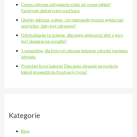
Czemu zdrowe odżywianie stało się nową religią?
Fanatyzm dietetyczny pod lupą.
Gluten, laktoza ,cukier- czy naprawdę musisz wykluczać
wszystko, żeby być zdrowym?
Odchudzanie to ściema- dlaczego większość diet z góry
jest skazana na porażkę?
5 powodów, dla których zdrowe jedzenie szkodzi twojemu
zdrowiu
Przestań liczyć kalorie! Dlaczego obsesja na punkcie
kalorii prowadzi do frustracji i tycia?
Kategorie
Blog