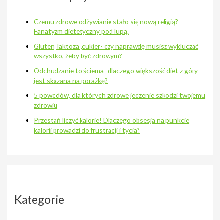
Czemu zdrowe odżywianie stało się nową religią?
Fanatyzm dietetyczny pod lupą.
Gluten, laktoza ,cukier- czy naprawdę musisz wykluczać
wszystko, żeby być zdrowym?
Odchudzanie to ściema- dlaczego większość diet z góry
jest skazana na porażkę?
5 powodów, dla których zdrowe jedzenie szkodzi twojemu
zdrowiu
Przestań liczyć kalorie! Dlaczego obsesja na punkcie
kalorii prowadzi do frustracji i tycia?
Kategorie