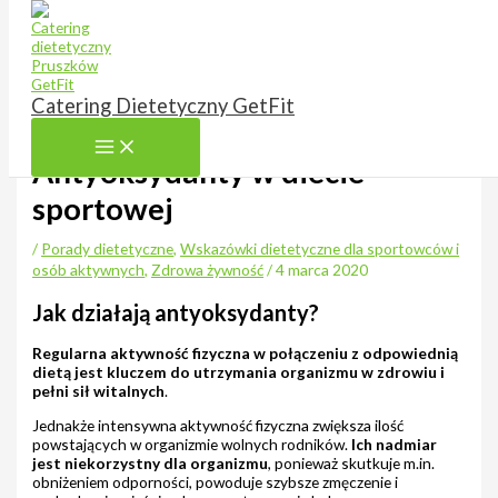
Przejdź do treści
Catering Dietetyczny GetFit
Antyoksydanty w diecie
sportowej
/
Porady dietetyczne
,
Wskazówki dietetyczne dla sportowców i
osób aktywnych
,
Zdrowa żywność
/
4 marca 2020
Jak działają antyoksydanty?
Regularna aktywność fizyczna w połączeniu z odpowiednią
dietą jest kluczem do utrzymania organizmu w zdrowiu i
pełni sił witalnych
.
Jednakże intensywna aktywność fizyczna zwiększa ilość
powstających w organizmie wolnych rodników.
Ich nadmiar
jest niekorzystny dla organizmu
, ponieważ skutkuje m.in.
obniżeniem odporności, powoduje szybsze zmęczenie i