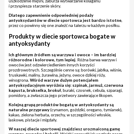
uszkodzenie mięśni, zaburza wytwarzanie kolagenu
i przyspiesza starzenie skóry.
Dlatego zapewnienie odpowiedniej podaży
antyoksydantów w diecie sportowca jest bardzo istotne
,
przez co powinny się one znaleźć na talerzu w każdym posiłku.
Produkty w diecie sportowca bogate w
antyoksydanty
Ich głównym źródłem są warzywa i owoce – im bardziej
różnorodne i kolorowe, tym lepiej
. Różna barwa warzyw i
owoców jest odzwierciedleniem innych korzyści
prozdrowotnych. Szczególnie cenne są: borówki, jabłka, wiśnie,
truskawki, maliny, żurawina, jeżyny, owoce dzikiej róży,
winogrona.
Wśród warzyw dużym potencjałem
antyoksydacyjnym wyróżnia się: szpinak, jarmuż, czerwona
kapusta, brukselka, brokuł
, buraki, czosnek, cebula, szparagi,
pomidory, a zwłaszcza jego przetwory zawierające likopen.
Kolejną grupą produktów bogatą w antyoksydanty są
naturalne przyprawy
(cynamon, goździki, oregano, tymianek),
kakao, zielona herbata, orzechy, w szczególności włoskie,
laskowe, pistacje i migdały.
W naszej diecie sportowej znajdziesz urozmaiconą gamę
warzyw, owoców i bakalii
. Wejdź i sprawdź jak wygląda nasza