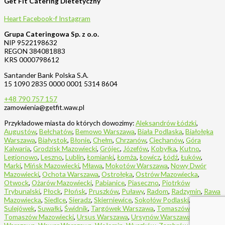
Get Fit Catering Dietetyczny
Heart
Facebook-f
Instagram
Grupa Cateringowa Sp. z o.o.
NIP 9522198632
REGON 384081883
KRS 0000798612
Santander Bank Polska S.A.
15 1090 2835 0000 0001 5314 8604
+48 790 757 157
zamowienia@getfit.waw.pl
Przykładowe miasta do których dowozimy:
Aleksandrów Łódzki
,
Augustów
,
Bełchatów
,
Bemowo Warszawa
,
Biała Podlaska
,
Białołęka
Warszawa
,
Białystok
,
Błonie
,
Chełm
,
Chrzanów
,
Ciechanów
,
Góra
Kalwaria
,
Grodzisk Mazowiecki
,
Grójec
,
Józefów
,
Kobyłka
,
Kutno
,
Legionowo
,
Leszno
,
Lublin
,
Łomianki
,
Łomża
,
Łowicz
,
Łódź
,
Łuków
,
Marki
,
Mińsk Mazowiecki
,
Mława
,
Mokotów Warszawa
,
Nowy Dwór
Mazowiecki
,
Ochota Warszawa
,
Ostrołęka
,
Ostrów Mazowiecka
,
Otwock
,
Ożarów Mazowiecki
,
Pabianice
,
Piaseczno
,
Piotrków
Trybunalski
,
Płock
,
Płońsk
,
Pruszków
,
Puławy
,
Radom
,
Radzymin
,
Rawa
Mazowiecka
,
Siedlce
,
Sieradz
,
Skierniewice
,
Sokołów Podlaski
,
Sulejówek
,
Suwałki
,
Świdnik
,
Targówek Warszawa
,
Tomaszów Lubelski
,
Tomaszów Mazowiecki
,
Ursus Warszawa
,
Ursynów Warszawa
,