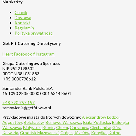
Na skróty
Cennik
Dostawa
Kontakt
Regulamin
Polityka prywatności
Get Fit Catering Dietetyczny
Heart
Facebook-f
Instagram
Grupa Cateringowa Sp. z o.o.
NIP 9522198632
REGON 384081883
KRS 0000798612
Santander Bank Polska S.A.
15 1090 2835 0000 0001 5314 8604
+48 790 757 157
zamowienia@getfit.waw.pl
Przykładowe miasta do których dowozimy:
Aleksandrów Łódzki
,
Augustów
,
Bełchatów
,
Bemowo Warszawa
,
Biała Podlaska
,
Białołęka
Warszawa
,
Białystok
,
Błonie
,
Chełm
,
Chrzanów
,
Ciechanów
,
Góra
Kalwaria
,
Grodzisk Mazowiecki
,
Grójec
,
Józefów
,
Kobyłka
,
Kutno
,