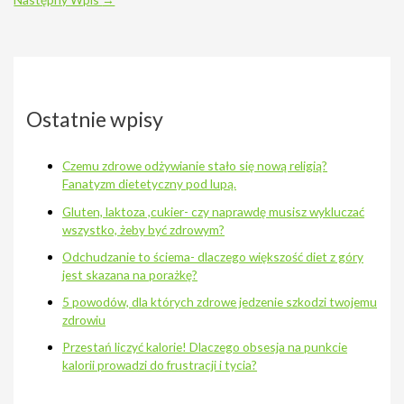
Ostatnie wpisy
Czemu zdrowe odżywianie stało się nową religią?
Fanatyzm dietetyczny pod lupą.
Gluten, laktoza ,cukier- czy naprawdę musisz wykluczać
wszystko, żeby być zdrowym?
Odchudzanie to ściema- dlaczego większość diet z góry
jest skazana na porażkę?
5 powodów, dla których zdrowe jedzenie szkodzi twojemu
zdrowiu
Przestań liczyć kalorie! Dlaczego obsesja na punkcie
kalorii prowadzi do frustracji i tycia?