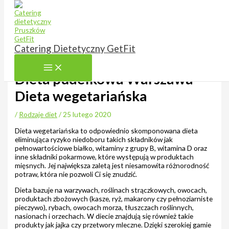
Przejdź do treści
Catering Dietetyczny GetFit
Dieta pudełkowa Warszawa –
Dieta wegetariańska
/
Rodzaje diet
/
25 lutego 2020
Dieta wegetariańska to odpowiednio skomponowana dieta
eliminująca ryzyko niedoboru takich składników jak
pełnowartościowe białko, witaminy z grupy B, witamina D oraz
inne składniki pokarmowe, które występują w produktach
mięsnych. Jej największa zaletą jest niesamowita różnorodność
potraw, która nie pozwoli Ci się znudzić.
Dieta bazuje na warzywach, roślinach strączkowych, owocach,
produktach zbożowych (kasze, ryż, makarony czy pełnoziarniste
pieczywo), rybach, owocach morza, tłuszczach roślinnych,
nasionach i orzechach. W diecie znajdują się również takie
produkty jak jajka czy przetwory mleczne. Dzięki szerokiej gamie