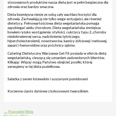
stosowanych produktów nasza dieta jest w pełni bezpieczna dla
zdrowia oraz bardzo smaczna.
Dieta bezmięsna niesie ze sobą cały wachlarz korzyści dla
zdrowia. Zachwalają ją nie tylko wege-entuzjaści, ale również
dietetycy. Pełnowartościowa dieta wegetariańska pomaga
zapobiegać wielu chorobom. Dieta wegetariańska zmniejsza
bowiem ryzyko wystąpienia: otyłości, cukrzycy typu 2.,choroby
niedokrwiennej serca, nadciśnienia tętniczego,
hipercholesterolemii, nowotworów, kamicy żółciowej i nerkowej,
zaparć i hemoroidów oraz próchnicy zębów.
Catering Dietetyczny Warszawa Get Fit posiada w ofercie dietę
wegetariańską, cieszącą się uznaniem zadowolonych klientów.
Klikając
Więcej
mogą Państwo obejrzeć posiłki, której
serwujemy w tej dieta pudełkowa.
Sałatka z serem łotewskim i suszonymi pomidorami
Korzenne ciasto dyniowe z kokosowym twarożkiem
←
Poprzedni Wpis
Następny Wpis
→